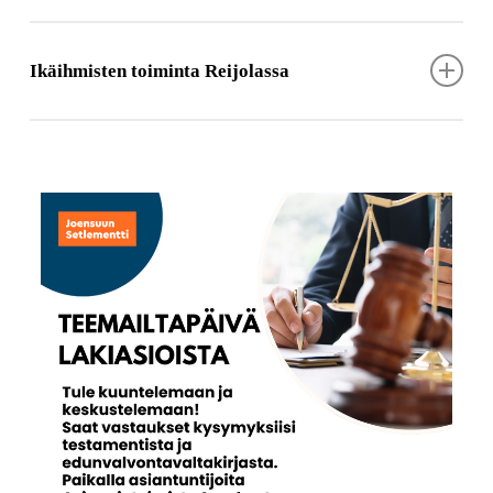
Kontiotuvalla perjantaisin klo 9.00
(Koulukuja 4A )
Ikäihmisten toiminta Reijolassa
Reijolan yhteisötalolla
perjantaisin klo 12.30
(Urheilupuistontie 2)