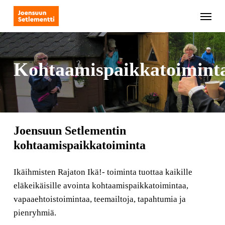
Skip
Menu
to
main
content
Kohtaamispaikkatoimint
Joensuun Setlementin
kohtaamispaikkatoiminta
Ikäihmisten Rajaton Ikä!- toiminta tuottaa kaikille
eläkeikäisille avointa kohtaamispaikkatoimintaa,
vapaaehtoistoimintaa, teemailtoja, tapahtumia ja
pienryhmiä.