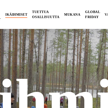
TUETTUA
GLOBAL
IKÄIHMISET
MUKANA
V
OSALLISUUTTA
FRIDAY
T
ihmi