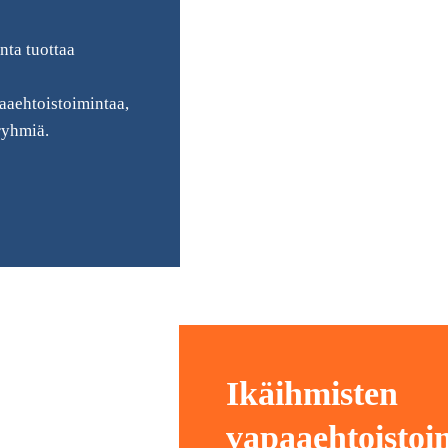
nta tuottaa
aaehtoistoimintaa,
ryhmiä.
Ikäihmisten
vapaaehtoistoi