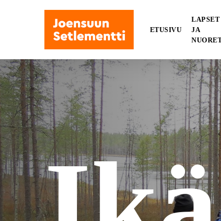
Skip
to
LAPSET
ETUSIVU
JA
main
NUORE
content
Ikä