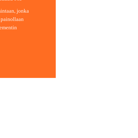
intaan, jonka
 painollaan
lementin