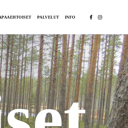
FACEBOOK
INSTAGRAM
APAAEHTOISET
PALVELUT
INFO
set