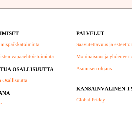
HMISET
PALVELUT
mispaikkatoiminta
Saavutettavuus ja esteett
isten vapaaehtoistoiminta
Moninaisuus ja yhdenvert
Asumisen ohjaus
TUA OSALLISUUTTA
a Osallisuutta
KANSAINVÄLINEN T
ANA
Global Friday
a