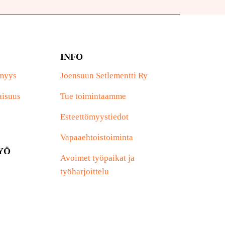
INFO
ömyys
Joensuun Setlementti Ry
aisuus
Tue toimintaamme
Esteettömyystiedot
Vapaaehtoistoiminta
YÖ
Avoimet työpaikat ja
työharjoittelu
Ajankohtaista
Ota yhteyttä