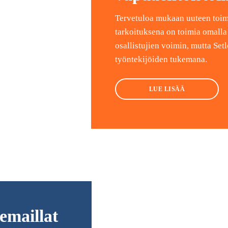
Tervetuloa mukaan uuteen toim
tarkoituksena on toimia omalla
osallistujien voimin, mutta Set
työntekijöiden tukemana.
LUE LISÄÄ
emaillat