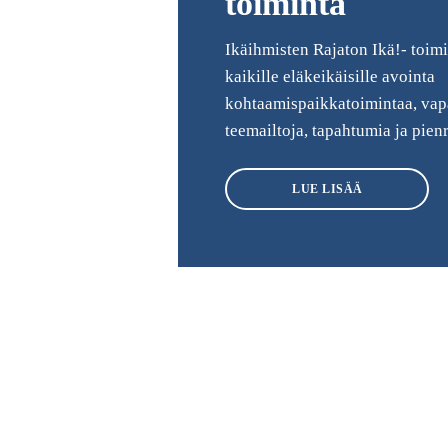
toiminta
Ikäihmisten Rajaton Ikä!- toimi
kaikille eläkeikäisille avointa
kohtaamispaikkatoimintaa, vap
teemailtoja, tapahtumia ja pien
LUE LISÄÄ