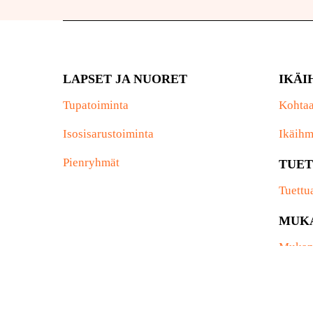
LAPSET JA NUORET
IKÄI
Tupatoiminta
Kohtaa
Isosisarustoiminta
Ikäihm
Pienryhmät
TUET
Tuettu
MUK
Mukan