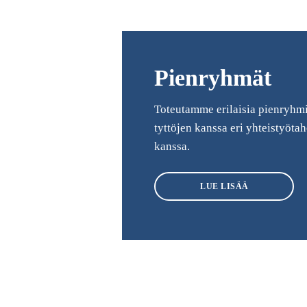
Pienryhmät
Toteutamme erilaisia pienryhmi
tyttöjen kanssa eri yhteistyöta
kanssa.
LUE LISÄÄ