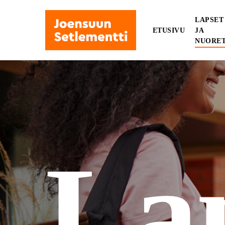
Skip
to
LAPSET
ETUSIVU
JA
main
NUORE
content
La