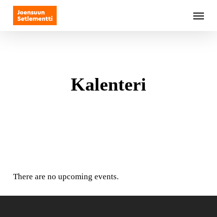
Skip
Menu
to
main
content
Kalenteri
There are no upcoming events.