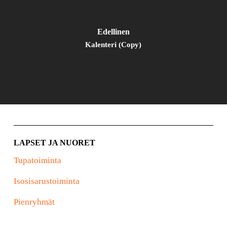
Edellinen
Kalenteri (Copy)
LAPSET JA NUORET
Tupatoiminta
Isosisarustoiminta
Pienryhmät