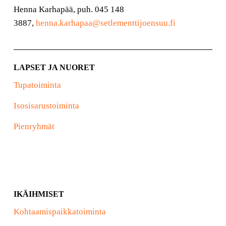
Henna Karhapää, puh. 045 148
3887,
henna.karhapaa@setlementtijoensuu.fi
LAPSET JA NUORET
Tupatoiminta
Isosisarustoiminta
Pienryhmät
IKÄIHMISET
Kohtaamispaikkatoiminta