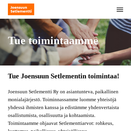
Skip
Menu
to
main
content
Tue toimintaamme
Tue Joensuun Setlementin toimintaa!
Joensuun Setlementti Ry on asiantunteva, paikallinen
monialajärjestö. Toiminnassamme luomme yhteisöjä
yhdessä ihmisten kanssa ja edistämme yhdenvertaista
osallistumista, osallisuutta ja kohtaamista.
Toimintaamme ohjaavat Setlementtiarvot: rohkeus,