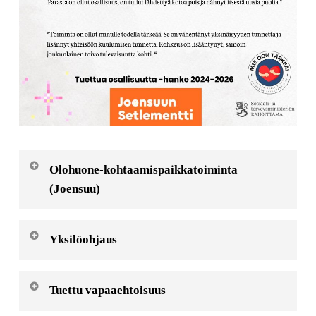
Olohuone-kohtaamispaikkatoiminta
(Joensuu)
Perjantaisin klo 10-15 Joensuun Setlementin
Yksilöohjaus
tiloissa
Kaipaisitko jeesiä arjessasi?
Tuettu vapaaehtoisuus
Yksilöohjaus on matalan kynnyksen tukea ilman