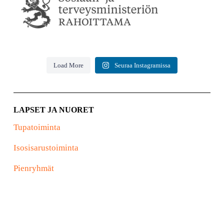
huolehtiminen.
Tehtävä vie kerralla 3h: klo 9.30-
12.30 ja tehtävään voit osallistua 1-3x/kk, oman
elämäntilanteesi mukaan.
Load More
Seuraa Instagramissa
LAPSET JA NUORET
Tupatoiminta
Isosisarustoiminta
Pienryhmät