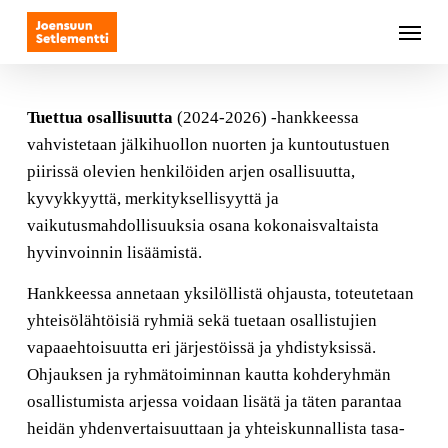
Skip
Menu
to
main
content
Tuettua osallisuutta
(2024-2026) -hankkeessa
vahvistetaan jälkihuollon nuorten ja kuntoutustuen
piirissä olevien henkilöiden arjen osallisuutta,
kyvykkyyttä, merkityksellisyyttä ja
vaikutusmahdollisuuksia osana kokonaisvaltaista
hyvinvoinnin lisäämistä.
Hankkeessa annetaan yksilöllistä ohjausta, toteutetaan
yhteisölähtöisiä ryhmiä sekä tuetaan osallistujien
vapaaehtoisuutta eri järjestöissä ja yhdistyksissä.
Ohjauksen ja ryhmätoiminnan kautta kohderyhmän
osallistumista arjessa voidaan lisätä ja täten parantaa
heidän yhdenvertaisuuttaan ja yhteiskunnallista tasa-