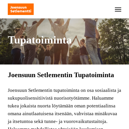
Skip
Menu
to
main
content
Tupatoiminta
Joensuun Setlementin Tupatoiminta
Joensuun Setlementin tupatoiminta on osa sosiaalista ja
sukupuolisensitiivistä nuorisotyötämme. Haluamme
tukea jokaista nuorta löytämään oman potentiaalinsa
omana ainutlaatuisena itsenään, vahvistaa minäkuvaa
ja itsetuntoa sekä tunne- ja vuorovaikutustaitoja.