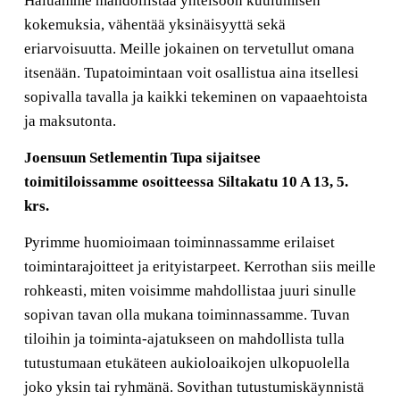
Haluamme mahdollistaa yhteisöön kuulumisen
kokemuksia, vähentää yksinäisyyttä sekä
eriarvoisuutta. Meille jokainen on tervetullut omana
itsenään. Tupatoimintaan voit osallistua aina itsellesi
sopivalla tavalla ja kaikki tekeminen on vapaaehtoista
ja maksutonta.
Joensuun Setlementin Tupa sijaitsee
toimitiloissamme osoitteessa Siltakatu 10 A 13, 5.
krs.
Pyrimme huomioimaan toiminnassamme erilaiset
toimintarajoitteet ja erityistarpeet. Kerrothan siis meille
rohkeasti, miten voisimme mahdollistaa juuri sinulle
sopivan tavan olla mukana toiminnassamme. Tuvan
tiloihin ja toiminta-ajatukseen on mahdollista tulla
tutustumaan etukäteen aukioloaikojen ulkopuolella
joko yksin tai ryhmänä. Sovithan tutustumiskäynnistä