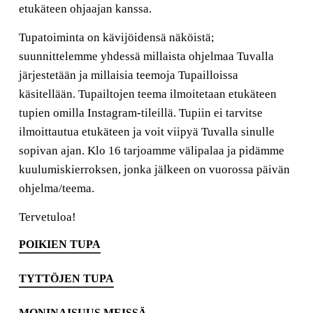
etukäteen ohjaajan kanssa.
Tupatoiminta on kävijöidensä näköistä;
suunnittelemme yhdessä millaista ohjelmaa Tuvalla
järjestetään ja millaisia teemoja Tupailloissa
käsitellään. Tupailtojen teema ilmoitetaan etukäteen
tupien omilla Instagram-tileillä. Tupiin ei tarvitse
ilmoittautua etukäteen ja voit viipyä Tuvalla sinulle
sopivan ajan. Klo 16 tarjoamme välipalaa ja pidämme
kuulumiskierroksen, jonka jälkeen on vuorossa päivän
ohjelma/teema.
Tervetuloa!
POIKIEN TUPA
TYTTÖJEN TUPA
MONINAISUUS MEISSÄ