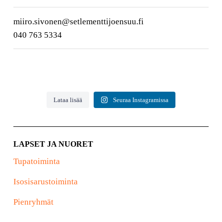
miiro.sivonen@setlementtijoensuu.fi
040 763 5334
Lataa lisää
Seuraa Instagramissa
LAPSET JA NUORET
Tupatoiminta
Isosisarustoiminta
Pienryhmät