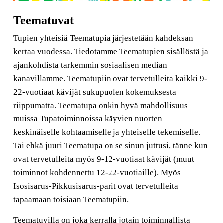
Teematuvat
Tupien yhteisiä Teematupia järjestetään kahdeksan
kertaa vuodessa. Tiedotamme Teematupien sisällöstä ja
ajankohdista tarkemmin sosiaalisen median
kanavillamme. Teematupiin ovat tervetulleita kaikki 9-
22-vuotiaat kävijät sukupuolen kokemuksesta
riippumatta. Teematupa onkin hyvä mahdollisuus
muissa Tupatoiminnoissa käyvien nuorten
keskinäiselle kohtaamiselle ja yhteiselle tekemiselle.
Tai ehkä juuri Teematupa on se sinun juttusi, tänne kun
ovat tervetulleita myös 9-12-vuotiaat kävijät (muut
toiminnot kohdennettu 12-22-vuotiaille). Myös
Isosisarus-Pikkusisarus-parit ovat tervetulleita
tapaamaan toisiaan Teematupiin.
Teematuvilla on joka kerralla jotain toiminnallista