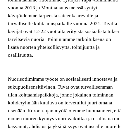
vuonna 2013 ja Moninaisuus meissä syntyi
kävijöidemme tarpeesta sateenkaarevalle ja
turvalliselle kohtaamispaikalle vuonna 2021. Tuvilla
kävijät ovat 12-22 vuotiaita erityistä sosiaalista tukea
tarvitsevia nuoria. Toimintamme tarkoituksena on
lisätä nuorten yhteisöllisyyttä, toimijuutta ja
osallisuutta.
Nuorisotiimimme työote on sosiaalisesti innostava ja
sukupuolisensitiivinen. Tuvat ovat turvallisemman
tilan kohtaamispaikkoja, jonne jokainen toiminnan
kohderyhmään kuuluva on tervetullut juuri omana
itsenään. Korona-ajan myötä olemme huomanneet, että
monen nuoren kynnys vuorovaikuttaa ja osallistua on
kasvanut; ahdistus ja yksinäisyys ovat usealle nuorelle