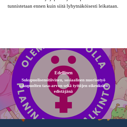
tunnistetaan ennen kuin siitä lyhytnäköisesti leikataan.
Edellinen
Sukupuolisensitiivinen, sosiaalinen nuorisotyö
sukupuolten tasa-arvon sekä tyttöjen oikeuksien
edistäjänä