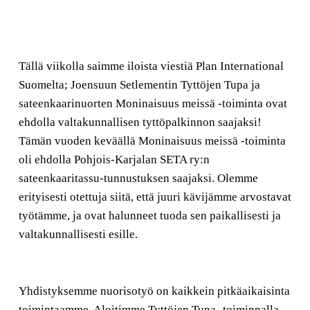
Tällä viikolla saimme iloista viestiä Plan International
Suomelta; Joensuun Setlementin Tyttöjen Tupa ja
sateenkaarinuorten Moninaisuus meissä -toiminta ovat
ehdolla valtakunnallisen tyttöpalkinnon saajaksi!
Tämän vuoden keväällä Moninaisuus meissä -toiminta
oli ehdolla Pohjois-Karjalan SETA ry:n
sateenkaaritassu-tunnustuksen saajaksi. Olemme
erityisesti otettuja siitä, että juuri kävijämme arvostavat
työtämme, ja ovat halunneet tuoda sen paikallisesti ja
valtakunnallisesti esille.
Yhdistyksemme nuorisotyö on kaikkein pitkäaikaisinta
toimintaamme. Aloitimme Tyttöjen Tupa -toiminnalla