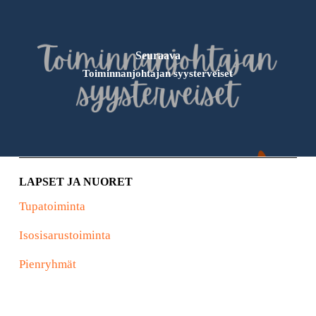
Seuraava
Toiminnanjohtajan syysterveiset
LAPSET JA NUORET
Tupatoiminta
Isosisarustoiminta
Pienryhmät