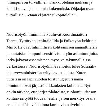
”Ilmapiiri on turvallinen. Kaikki otetaan mukaan ja
kaikki saavat jakaa omia kokemuksia. Ohjaajat ovat
turvallisia. Ketään ei jätetä ulkopuolelle”.
Nuorisotyön tiimiimme kuuluvat Koordinaattori
Teemu, Tyttötyön kehittäjä Iida ja Poikatyön kehittäjä
Miiro. He ovat inhimillisen kohtaamisen ammattilaisia,
ja rautaisia sukupuolisensitiivisen työn asiantuntijoita,
jotka jakavat osaamistaan myös valtakunnallisissa
verkostoissa. Nuorisotyömme rahoitus tulee Sosiaali-
ja terveysministeriön erityisavustuksista. Kuten
uutisissa on läpi vuoden toistunut; juuri nämä
toiminnot ovat järjestöleikkauksien kohteena. Nyt
onkin tärkeää, että järjestölähtöistä, ruohonjuuritason
kohtaavaa työtä tuodaan esille, ja sen merkitys osana
ennaltaehkäiseviä ja jopa korjaavia palveluita