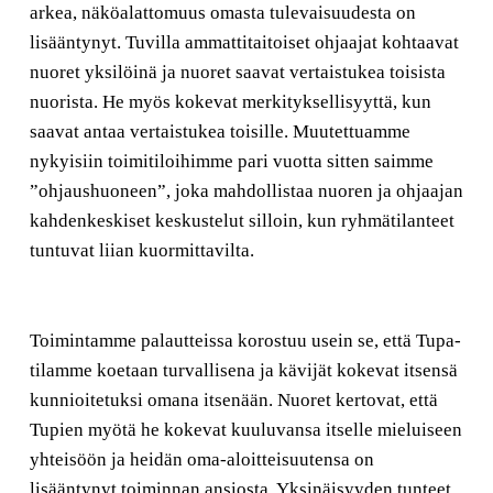
arkea, näköalattomuus omasta tulevaisuudesta on
lisääntynyt. Tuvilla ammattitaitoiset ohjaajat kohtaavat
nuoret yksilöinä ja nuoret saavat vertaistukea toisista
nuorista. He myös kokevat merkityksellisyyttä, kun
saavat antaa vertaistukea toisille. Muutettuamme
nykyisiin toimitiloihimme pari vuotta sitten saimme
”ohjaushuoneen”, joka mahdollistaa nuoren ja ohjaajan
kahdenkeskiset keskustelut silloin, kun ryhmätilanteet
tuntuvat liian kuormittavilta.
Toimintamme palautteissa korostuu usein se, että Tupa-
tilamme koetaan turvallisena ja kävijät kokevat itsensä
kunnioitetuksi omana itsenään. Nuoret kertovat, että
Tupien myötä he kokevat kuuluvansa itselle mieluiseen
yhteisöön ja heidän oma-aloitteisuutensa on
lisääntynyt toiminnan ansiosta. Yksinäisyyden tunteet