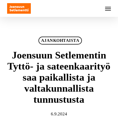
Skip
Menu
to
main
content
AJANKOHTAISTA
Joensuun Setlementin
Tyttö- ja sateenkaarityö
saa paikallista ja
valtakunnallista
tunnustusta
6.9.2024