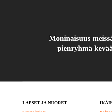
Moninaisuus meissä
pienryhmä kevää
LAPSET JA NUORET
IKÄI