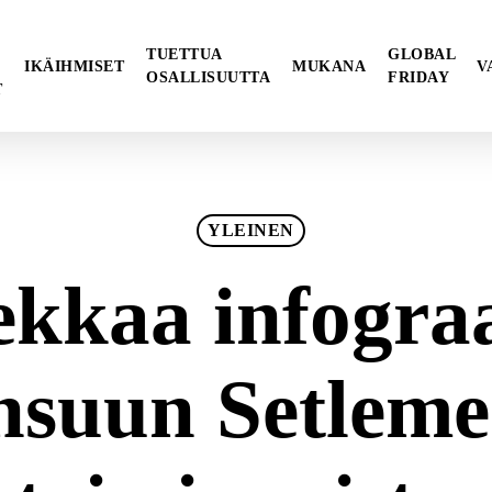
TUETTUA
GLOBAL
IKÄIHMISET
MUKANA
V
OSALLISUUTTA
FRIDAY
T
YLEINEN
ekkaa infograa
nsuun Setleme