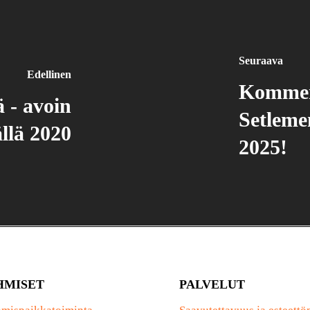
Seuraava
Edellinen
Kommen
 - avoin
Setleme
llä 2020
2025!
HMISET
PALVELUT