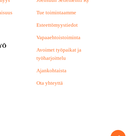
ömyys
Joensuun Setlementti Ry
aisuus
Tue toimintaamme
Esteettömyystiedot
Vapaaehtoistoiminta
YÖ
Avoimet työpaikat ja
työharjoittelu
Ajankohtaista
Ota yhteyttä