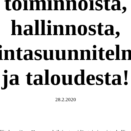
toiminnoista,
hallinnosta,
intasuunnitel
ja taloudesta!
28.2.2020