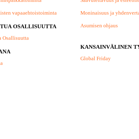
mispaikkatoiminta
Saavutettavuus ja esteett
isten vapaaehtoistoiminta
Moninaisuus ja yhdenvert
Asumisen ohjaus
TUA OSALLISUUTTA
a Osallisuutta
KANSAINVÄLINEN T
ANA
Global Friday
a