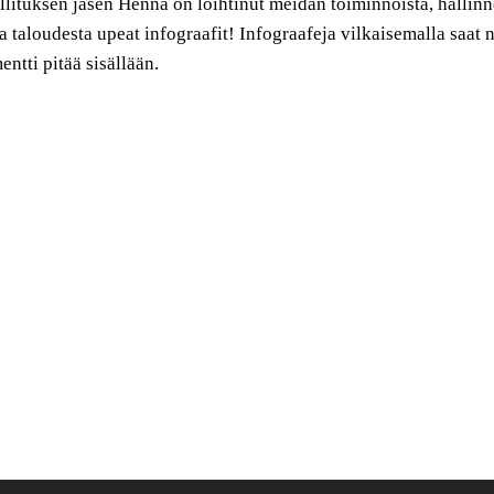
lituksen jäsen Henna on loihtinut meidän toiminnoista, hallinn
 taloudesta upeat infograafit! Infograafeja vilkaisemalla saat n
ntti pitää sisällään.