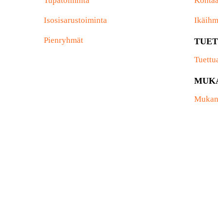
Tupatoiminta
Kohtaa
Isosisarustoiminta
Ikäihm
Pienryhmät
TUET
Tuettu
MUK
Mukan