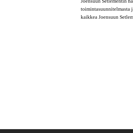
Joensuun Setlementin hal
toimintasuunnitelmasta ja
kaikkea Joensuun Setleme