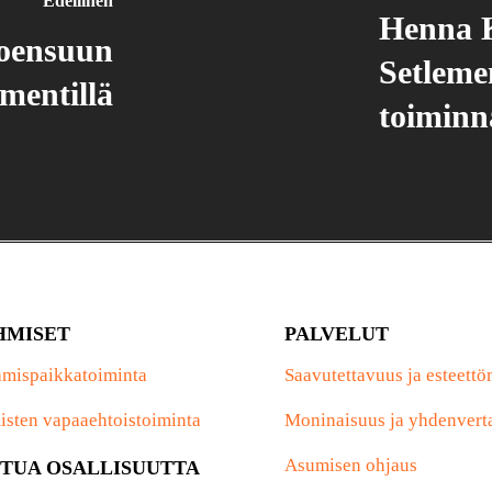
Edellinen
Henna 
Joensuun
Setlemen
ementillä
toiminn
HMISET
PALVELUT
mispaikkatoiminta
Saavutettavuus ja esteett
isten vapaaehtoistoiminta
Moninaisuus ja yhdenvert
Asumisen ohjaus
TUA OSALLISUUTTA