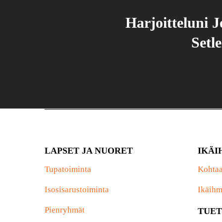
Harjoitteluni 
Setl
LAPSET JA NUORET
IKÄI
Tupatoiminta
Kohtaa
Isosisarustoiminta
Ikäihm
Pienryhmät
TUET