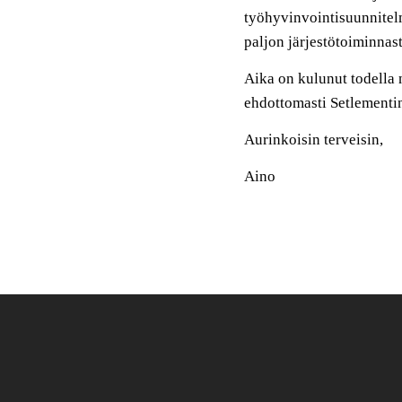
työhyvinvointisuunnitel
paljon järjestötoiminnas
Aika on kulunut todella n
ehdottomasti Setlementin
Aurinkoisin terveisin,
Aino