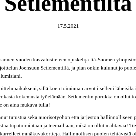
Setlementiltä
17.5.2021
annen vuoden kasvatustieteen opiskelija Itä-Suomen yliopistos
oittelun Joensuun Setlementillä, ja pian on
kin
kulunut jo puole
ulumisiani
.
oittelupaikakseni, sillä koen toiminnan arvo
t itselleni läheisiksi
okasta kokemusta työelämään
.
Setlementin porukka
on ollut t
ne
on aina mukava tulla!
ut tutustua sekä nuorisotyöhön että järjestön hallinnolliseen 
istua
tupatoimin
taan
ja teemail
taan
, mikä on ollut
m
ahtavaa
!
Tu
karrelleet minäkuvakortteja.
Hallinnollisen puolen tehtävistä o