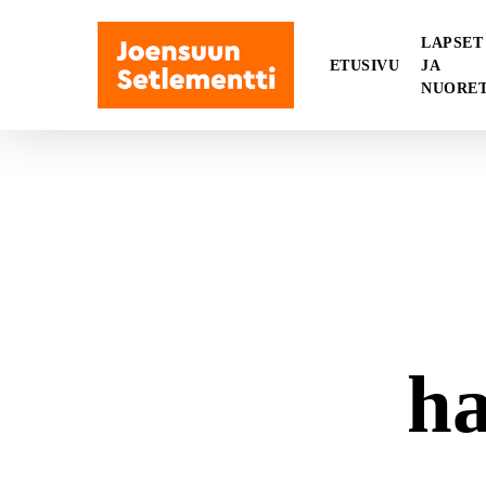
Skip
to
LAPSET
ETUSIVU
JA
main
NUORE
content
h