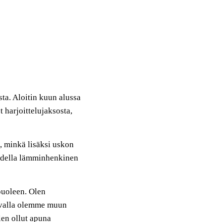
ta. Aloitin kuun alussa
t harjoittelujaksosta
,
, minkä lisäksi uskon
odella lämminhenkinen
puoleen. Olen
valla olemme muun
len ollut apuna