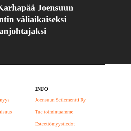
Karhapää Joensuun
tin väliaikaiseksi
anjohtajaksi
INFO
ömyys
Joensuun Setlementti Ry
aisuus
Tue toimintaamme
Esteettömyystiedot