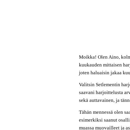
Moikka! Olen Aino, kolm
kuukauden mittaisen harj
joten haluaisin jakaa ku
Valitsin
Setlementin
harj
saavani harjoit
telusta
arv
sekä auttavainen
, ja tän
Tähän mennessä olen saan
esimerkiksi
saanut
o
sall
muassa muovailleet ja as