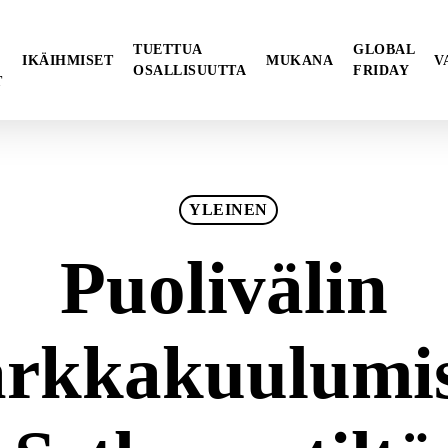
TUETTUA
GLOBAL
IKÄIHMISET
MUKANA
V
OSALLISUUTTA
FRIDAY
T
YLEINEN
Puolivälin
arkkakuulumis