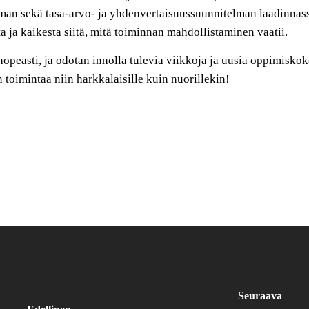
man sekä tasa-arvo- ja yhdenvertaisuussuunnitelman laadinnass
t
a ja kaikesta siitä, mitä toiminnan mahdollistaminen vaatii.
opeasti, ja odotan innolla tulevia viikkoja ja
uusia oppimiskok
 toimintaa niin harkkalaisille kuin nuorille
kin
!
Seuraava