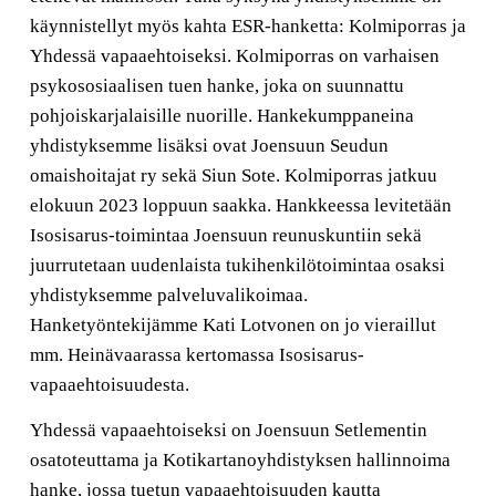
käynnistellyt myös kahta ESR-hanketta: Kolmiporras ja
Yhdessä vapaaehtoiseksi. Kolmiporras on varhaisen
psykososiaalisen tuen hanke, joka on suunnattu
pohjoiskarjalaisille nuorille. Hankekumppaneina
yhdistyksemme lisäksi ovat Joensuun Seudun
omaishoitajat ry sekä Siun Sote. Kolmiporras jatkuu
elokuun 2023 loppuun saakka. Hankkeessa levitetään
Isosisarus-toimintaa Joensuun reunuskuntiin sekä
juurrutetaan uudenlaista tukihenkilötoimintaa osaksi
yhdistyksemme palveluvalikoimaa.
Hanketyöntekijämme Kati Lotvonen on jo vieraillut
mm. Heinävaarassa kertomassa Isosisarus-
vapaaehtoisuudesta.
Yhdessä vapaaehtoiseksi on Joensuun Setlementin
osatoteuttama ja Kotikartanoyhdistyksen hallinnoima
hanke, jossa tuetun vapaaehtoisuuden kautta