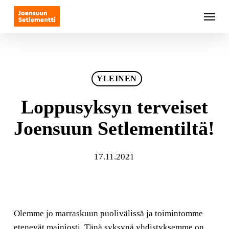
Skip
Menu
to
main
content
YLEINEN
Loppusyksyn terveiset
Joensuun Setlementiltä!
17.11.2021
Olemme jo marraskuun puolivälissä ja toimintomme
etenevät mainiosti. Tänä syksynä yhdistyksemme on