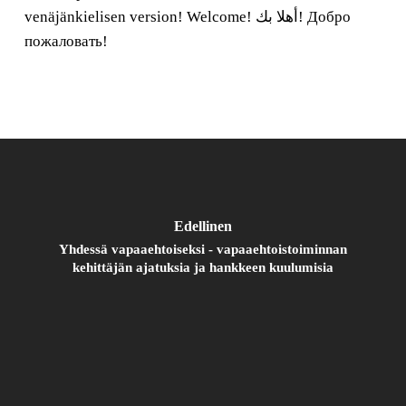
venäjänkielisen version! Welcome!
أهلا بك! Добро
пожаловать!
Edellinen
Yhdessä vapaaehtoiseksi - vapaaehtoistoiminnan
kehittäjän ajatuksia ja hankkeen kuulumisia