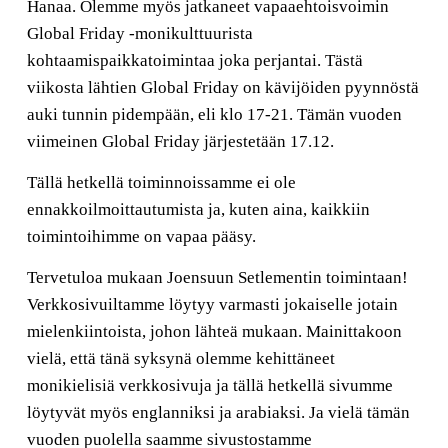
Hanaa. Olemme myös jatkaneet vapaaehtoisvoimin
Global Friday -monikulttuurista
kohtaamispaikkatoimintaa joka perjantai. Tästä
viikosta lähtien Global Friday on kävijöiden pyynnöstä
auki tunnin pidempään, eli klo 17-21. Tämän vuoden
viimeinen Global Friday järjestetään 17.12.
Tällä hetkellä toiminnoissamme ei ole
ennakkoilmoittautumista ja, kuten aina, kaikkiin
toimintoihimme on vapaa pääsy.
Tervetuloa mukaan Joensuun Setlementin toimintaan!
Verkkosivuiltamme löytyy varmasti jokaiselle jotain
mielenkiintoista, johon lähteä mukaan. Mainittakoon
vielä, että tänä syksynä olemme kehittäneet
monikielisiä verkkosivuja ja tällä hetkellä sivumme
löytyvät myös englanniksi ja arabiaksi. Ja vielä tämän
vuoden puolella saamme sivustostamme