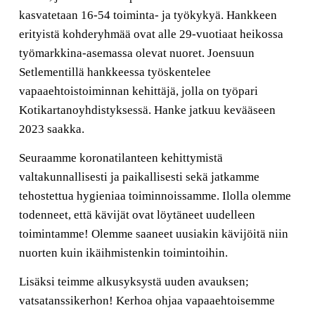
kasvatetaan 16-54 toiminta- ja työkykyä. Hankkeen
erityistä kohderyhmää ovat alle 29-vuotiaat heikossa
työmarkkina-asemassa olevat nuoret. Joensuun
Setlementillä hankkeessa työskentelee
vapaaehtoistoiminnan kehittäjä, jolla on työpari
Kotikartanoyhdistyksessä. Hanke jatkuu kevääseen
2023 saakka.
Seuraamme koronatilanteen kehittymistä
valtakunnallisesti ja paikallisesti sekä jatkamme
tehostettua hygieniaa toiminnoissamme. Ilolla olemme
todenneet, että kävijät ovat löytäneet uudelleen
toimintamme! Olemme saaneet uusiakin kävijöitä niin
nuorten kuin ikäihmistenkin toimintoihin.
Lisäksi teimme alkusyksystä uuden avauksen;
vatsatanssikerhon! Kerhoa ohjaa vapaaehtoisemme