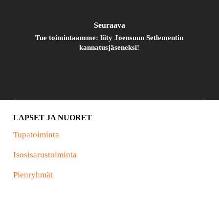
Seuraava
Tue toimintaamme: liity Joensuun Setlementin
kannatusjäseneksi!
LAPSET JA NUORET
Tupatoiminta
Isosisarustoiminta
Pienryhmät