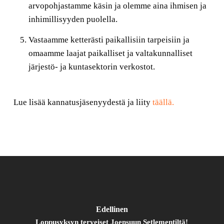
arvopohjastamme käsin ja olemme aina ihmisen ja
inhimillisyyden puolella.
Vastaamme ketterästi paikallisiin tarpeisiin ja
omaamme laajat paikalliset ja valtakunnalliset
järjestö- ja kuntasektorin verkostot.
Lue lisää kannatusjäsenyydestä ja liity
täällä.
Edellinen
Loppusyksyn terveiset Joensuun Setlementiltä!