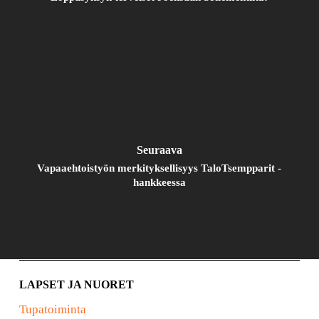
Seuraava
Vapaaehtoistyön merkityksellisyys TaloTsempparit -
hankkeessa
LAPSET JA NUORET
Tupatoiminta