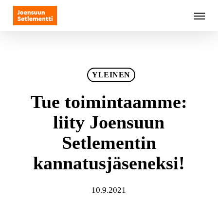
Skip
Menu
to
main
content
YLEINEN
Tue toimintaamme:
liity Joensuun
Setlementin
kannatusjäseneksi!
10.9.2021