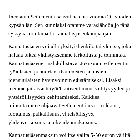
Joensuun Setlementti saavuttaa ensi vuonna 20-vuoden
kypsän iän. Sen kunniaksi otamme varaslähdön jo tänä
syksynä aloittamalla kannatusjäsenkampanjan!
Kannatusjäsen voi olla yksityishenkilö tai yhteisö, joka
haluaa tukea yhdistyksemme tarkoitusta ja toimintaa.
Kannatusjäsenet mahdollistavat Joensuun Setlementin
työn lasten ja nuorten, ikäihmisten ja uusien
joensuulaisten hyvinvoinnin edistämiseksi. Lisäksi
teemme jatkuvasti työtä kotiseutumme viihtyvyyden ja
yhteisöllisyyden kehittämiseksi. Kaikkea
toimintaamme ohjaavat Setlementtiarvot: rohkeus,
luottamus, paikallisuus, yhteisöllisyys,
yhdenvertaisuus ja oikeudenmukaisuus.
Kannatusjäsenmaksun voi itse valita 5-50 euron väliltä