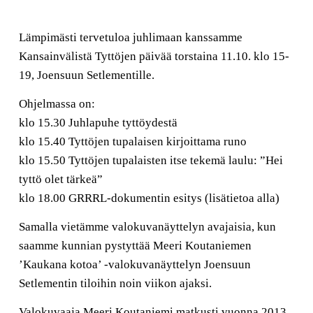
Lämpimästi tervetuloa juhlimaan kanssamme
Kansainvälistä Tyttöjen päivää torstaina 11.10. klo 15-
19, Joensuun Setlementille.
Ohjelmassa on:
klo 15.30 Juhlapuhe tyttöydestä
klo 15.40 Tyttöjen tupalaisen kirjoittama runo
klo 15.50 Tyttöjen tupalaisten itse tekemä laulu: ”Hei
tyttö olet tärkeä”
klo 18.00 GRRRL-dokumentin esitys (lisätietoa alla)
Samalla vietämme valokuvanäyttelyn avajaisia, kun
saamme kunnian pystyttää Meeri Koutaniemen
’Kaukana kotoa’ -valokuvanäyttelyn Joensuun
Setlementin tiloihin noin viikon ajaksi.
Valokuvaaja Meeri Koutaniemi matkusti vuonna 2013