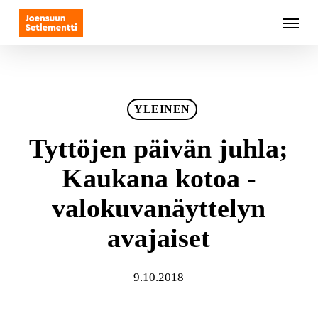
Skip
Menu
to
main
content
YLEINEN
Tyttöjen päivän juhla;
Kaukana kotoa -
valokuvanäyttelyn
avajaiset
9.10.2018