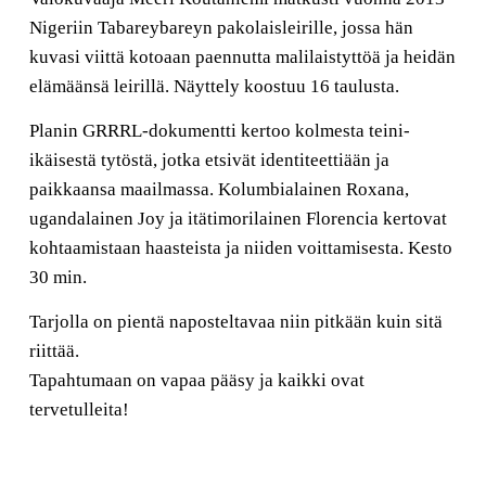
Nigeriin Tabareybareyn pakolaisleirille, jossa hän
kuvasi viittä kotoaan paennutta malilaistyttöä ja heidän
elämäänsä leirillä. Näyttely koostuu 16 taulusta.
Planin GRRRL-dokumentti kertoo kolmesta teini-
ikäisestä tytöstä, jotka etsivät identiteettiään ja
paikkaansa maailmassa. Kolumbialainen Roxana,
ugandalainen Joy ja itätimorilainen Florencia kertovat
kohtaamistaan haasteista ja niiden voittamisesta. Kesto
30 min.
Tarjolla on pientä naposteltavaa niin pitkään kuin sitä
riittää.
Tapahtumaan on vapaa pääsy ja kaikki ovat
tervetulleita!